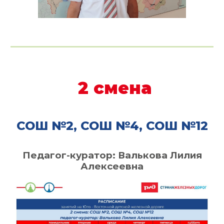
2
смена
СОШ №
2
, СОШ №
4
, СОШ №1
2
Педагог-куратор:
Валькова Лилия
Алексеевна