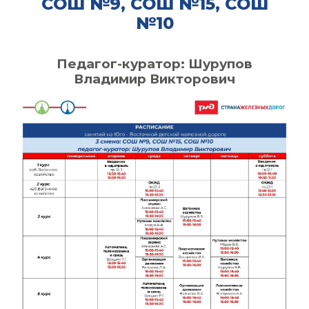
СОШ №
9
, СОШ №
15
, СОШ
№10
Педагог-куратор:
Шурупов
Владимир Викторович