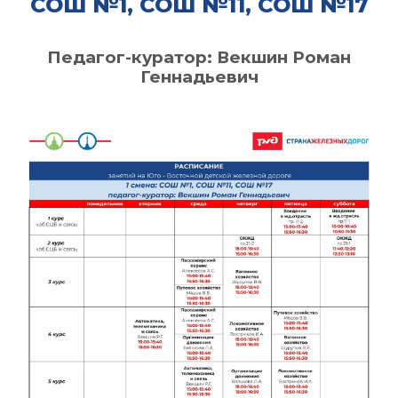
СОШ №1, СОШ №11, СОШ №17
Педагог-куратор: Векшин Роман
Геннадьевич