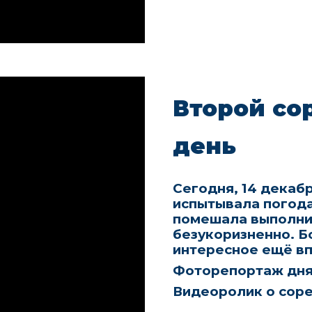
Второй со
день
Сегодня, 14 декабр
испытывала погода
помешала выполнит
безукоризненно. Б
интересное ещё в
Фоторепортаж дн
Видеоролик о сор