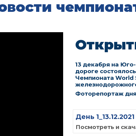
овости чемпиона
Открыт
13 декабря на Юго
дороге состоялос
Чемпионата
World 
железнодорожного
Фоторепортаж дн
День 1_13.12.2021
Посмотреть и скач