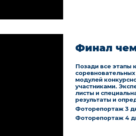
Финал че
Позади все этапы к
соревновательных д
модулей конкурсн
участниками. Эксп
листы и специальн
результаты и опре
Фоторепортаж
3 д
Фоторепортаж 4
д