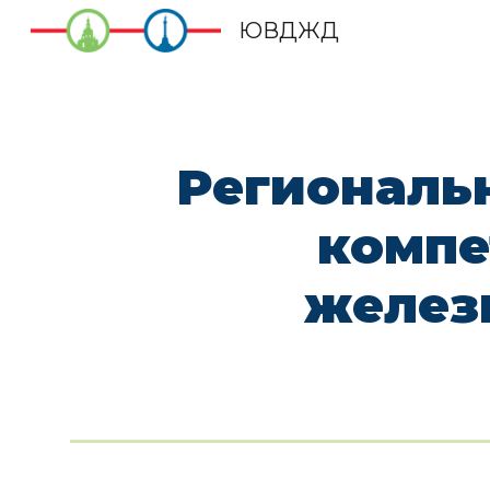
ЮВДЖД
Sk
Региональн
компе
желез